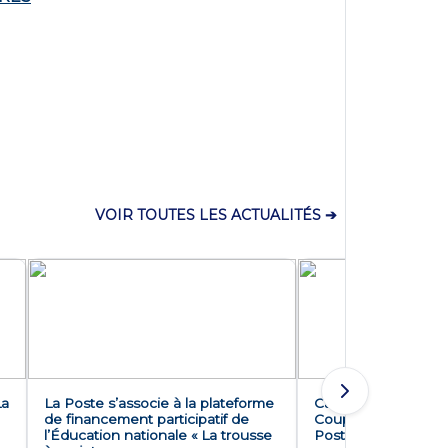
VOIR TOUTES LES ACTUALITÉS ➔
La
La Poste s’associe à la plateforme
Cap sur les 8èmes d
de financement participatif de
Coupe de France de
l’Éducation nationale « La trousse
Poste