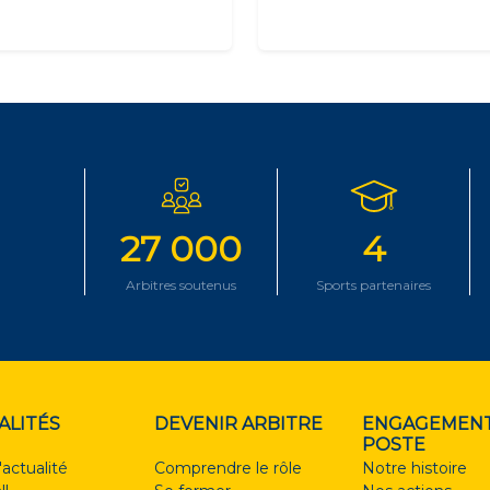
27 000
4
Arbitres soutenus
Sports partenaires
ALITÉS
DEVENIR ARBITRE
ENGAGEMENT
POSTE
'actualité
Comprendre le rôle
Notre histoire