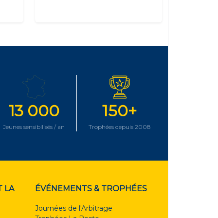
13 000
150+
Jeunes sensibilisés / an
Trophées depuis 2008
 LA
ÉVÉNEMENTS & TROPHÉES
Journées de l'Arbitrage