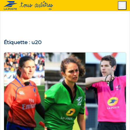
M
Étiquette :
u20