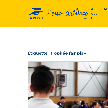
AC
AC
CUE
IL
Étiquette :
trophée fair play