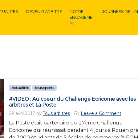
TUALITES
DEVENIR ARBITRE
NOTRE
JOURNEES DE L’A
ENGAGEME
NT
Actualités
tous sports
#VIDEO : Au coeur du Challenge Ecricome avec les
arbitres et La Poste
29 avril 2017
by
Tous arbitres
|
Leave a Comment
La Poste était partenaire du 27ème Challenge
Ecricome qui réunissait pendant 4 jours à Rouen pr
de 3000 étudiants de 5 écoles de commerce (NEOM