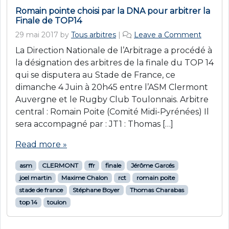
Romain pointe choisi par la DNA pour arbitrer la
Finale de TOP14
29 mai 2017
by
Tous arbitres
|
Leave a Comment
La Direction Nationale de l’Arbitrage a procédé à
la désignation des arbitres de la finale du TOP 14
qui se disputera au Stade de France, ce
dimanche 4 Juin à 20h45 entre l’ASM Clermont
Auvergne et le Rugby Club Toulonnais. Arbitre
central : Romain Poite (Comité Midi-Pyrénées) Il
sera accompagné par : JT1 : Thomas […]
Read more »
asm
CLERMONT
ffr
finale
Jérôme Garcés
joel martin
Maxime Chalon
rct
romain poite
stade de france
Stéphane Boyer
Thomas Charabas
top 14
toulon