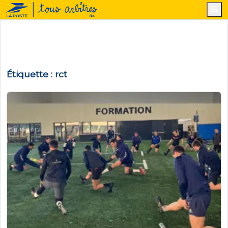
M
Étiquette :
rct