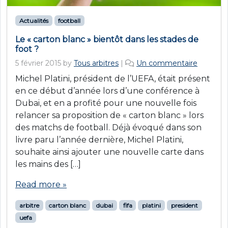
Actualités
football
Le « carton blanc » bientôt dans les stades de
foot ?
s
5 février 2015
by
Tous arbitres
|
Un commentaire
u
Michel Platini, président de l’UEFA, était présent
r
en ce début d’année lors d’une conférence à
L
Dubai, et en a profité pour une nouvelle fois
e
relancer sa proposition de « carton blanc » lors
«
des matchs de football. Déjà évoqué dans son
c
livre paru l’année dernière, Michel Platini,
a
souhaite ainsi ajouter une nouvelle carte dans
r
les mains des […]
t
o
Read more »
n
b
arbitre
carton blanc
dubai
fifa
platini
president
l
uefa
a