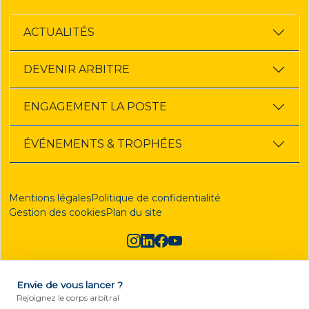
d
e
s
ACTUALITÉS
d
e
DEVENIR ARBITRE
f
o
o
ENGAGEMENT LA POSTE
t
?
ÉVÉNEMENTS & TROPHÉES
Mentions légales
Politique de confidentialité
Gestion des cookies
Plan du site
Envie de vous lancer ?
DEVENIR ARBITRE
Rejoignez le corps arbitral