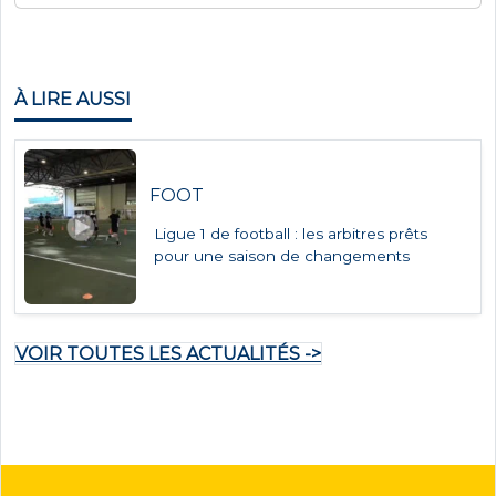
n
c
»
À LIRE AUSSI
b
i
e
n
FOOT
t
ô
Ligue 1 de football : les arbitres prêts
t
pour une saison de changements
d
a
n
s
VOIR TOUTES LES ACTUALITÉS ->
l
e
s
s
t
a