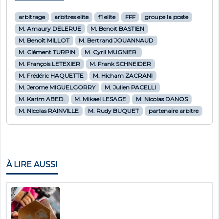
arbitrage
arbitres elite
f1 elite
FFF
groupe la poste
M. Amaury DELERUE
M. Benoit BASTIEN
M. Benoît MILLOT
M. Bertrand JOUANNAUD
M. Clément TURPIN
M. Cyril MUGNIER.
M. François LETEXIER
M. Frank SCHNEIDER
M. Frédéric HAQUETTE
M. Hicham ZACRANI
M. Jerome MIGUELGORRY
M. Julien PACELLI
M. Karim ABED.
M. Mikael LESAGE
M. Nicolas DANOS
M. Nicolas RAINVILLE
M. Rudy BUQUET
partenaire arbitre
À LIRE AUSSI