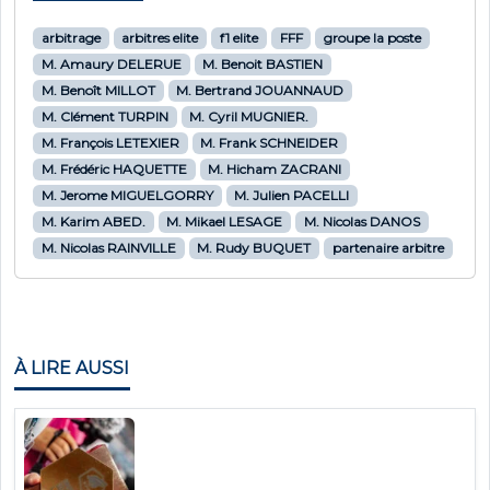
arbitrage
arbitres elite
f1 elite
FFF
groupe la poste
M. Amaury DELERUE
M. Benoit BASTIEN
M. Benoît MILLOT
M. Bertrand JOUANNAUD
M. Clément TURPIN
M. Cyril MUGNIER.
M. François LETEXIER
M. Frank SCHNEIDER
M. Frédéric HAQUETTE
M. Hicham ZACRANI
M. Jerome MIGUELGORRY
M. Julien PACELLI
M. Karim ABED.
M. Mikael LESAGE
M. Nicolas DANOS
M. Nicolas RAINVILLE
M. Rudy BUQUET
partenaire arbitre
À LIRE AUSSI