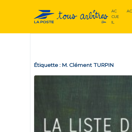
AC
AC
CUE
IL
Étiquette :
M. Clément TURPIN