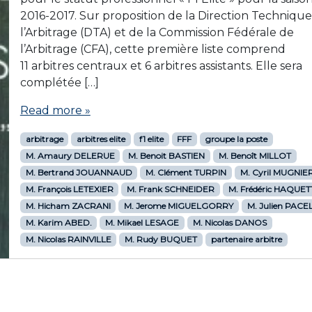
2016-2017. Sur proposition de la Direction Techniqu
l’Arbitrage (DTA) et de la Commission Fédérale de
l’Arbitrage (CFA), cette première liste comprend
11 arbitres centraux et 6 arbitres assistants. Elle sera
complétée […]
Read more »
arbitrage
arbitres elite
f1 elite
FFF
groupe la poste
M. Amaury DELERUE
M. Benoit BASTIEN
M. Benoît MILLOT
M. Bertrand JOUANNAUD
M. Clément TURPIN
M. Cyril MUGNIER
M. François LETEXIER
M. Frank SCHNEIDER
M. Frédéric HAQUET
M. Hicham ZACRANI
M. Jerome MIGUELGORRY
M. Julien PACEL
M. Karim ABED.
M. Mikael LESAGE
M. Nicolas DANOS
M. Nicolas RAINVILLE
M. Rudy BUQUET
partenaire arbitre