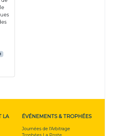
s de
le
nues
des
H
 LA
ÉVÉNEMENTS & TROPHÉES
Journées de l'Arbitrage
Trophées La Poste