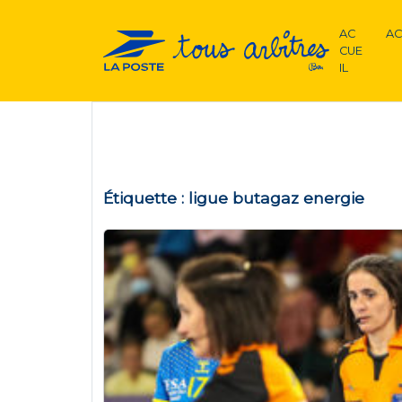
AC
AC
CUE
IL
Étiquette :
ligue butagaz energie