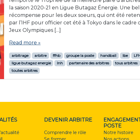
remporté le Trophée de la meilleure paire d’arbitre
la saison 2020-21 en Ligue Butagaz Énergie. Une bel
récompense pour les deux soeurs, qui ont été rete
par l’IHF pour officier cet été à Tokyo dans le cadre 
Jeux Olympiques […]
Read more »
arbitrage
arbitre
ffhb
groupe la poste
handball
lbe
LF
ligue butagaz energie
lnh
partenaire des arbitres
tous arbitres
toutes arbitres
ALITÉS
DEVENIR ARBITRE
ENGAGEMENT
POSTE
'actualité
Comprendre le rôle
Notre histoire
ll
Se former
Nos actions