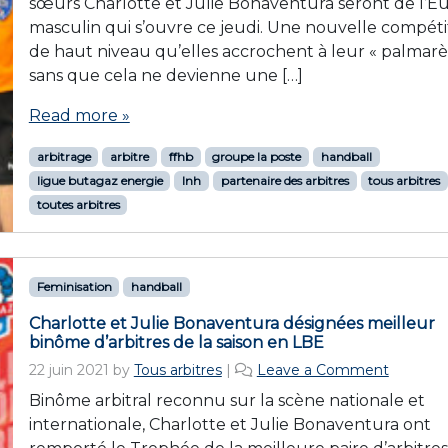
sœurs Charlotte et Julie Bonaventura seront de l’E
masculin qui s’ouvre ce jeudi. Une nouvelle compéti
de haut niveau qu’elles accrochent à leur « palmarès
sans que cela ne devienne une […]
Read more »
arbitrage
arbitre
ffhb
groupe la poste
handball
ligue butagaz energie
lnh
partenaire des arbitres
tous arbitres
toutes arbitres
Feminisation
handball
Charlotte et Julie Bonaventura désignées meilleur
binôme d’arbitres de la saison en LBE
22 juin 2021
by
Tous arbitres
|
Leave a Comment
Binôme arbitral reconnu sur la scène nationale et
internationale, Charlotte et Julie Bonaventura ont