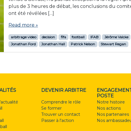
plus de 3 heures de débat, les conclusions du comit
ont été révélées […]
Read more »
arbitrage video
decision
fifa
football
IFAB
Jérôme Valcke
Jonathan Ford
Jonathan Hall
Patrick Nelson
Stewart Regan
ALITÉS
DEVENIR ARBITRE
ENGAGEMENT
POSTE
'actualité
Comprendre le rôle
Notre histoire
ll
Se former
Nos actions
Trouver un contact
Nos partenaires
ll
Passer à l'action
Nos ambassadeu
ball