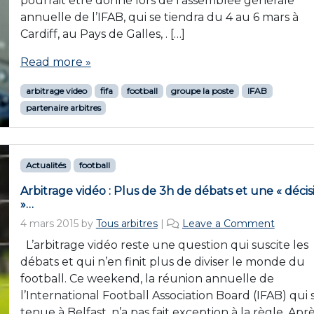
pourrait être donné lors de l’assemblée générale
annuelle de l’IFAB, qui se tiendra du 4 au 6 mars à
Cardiff, au Pays de Galles, . […]
Read more »
arbitrage video
fifa
football
groupe la poste
IFAB
partenaire arbitres
Actualités
football
Arbitrage vidéo : Plus de 3h de débats et une « décis
»…
4 mars 2015
by
Tous arbitres
|
Leave a Comment
L’arbitrage vidéo reste une question qui suscite les
débats et qui n’en finit plus de diviser le monde du
football. Ce weekend, la réunion annuelle de
l’International Football Association Board (IFAB) qui s
tenue à Belfast, n’a pas fait exception à la règle. Apr