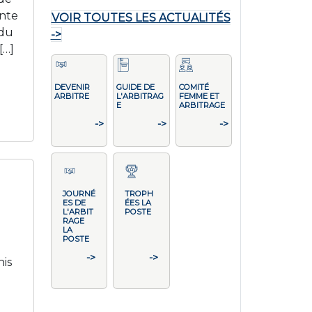
ante
VOIR TOUTES LES ACTUALITÉS
 du
->
[…]
DEVENIR
GUIDE DE
COMITÉ
ARBITRE
L'ARBITRAG
FEMME ET
E
ARBITRAGE
->
->
->
JOURNÉ
TROPH
ES DE
ÉES LA
L'ARBIT
POSTE
RAGE
LA
POSTE
->
->
nis