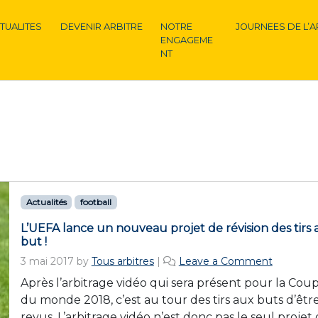
TUALITES
DEVENIR ARBITRE
NOTRE
JOURNEES DE L’A
ENGAGEME
NT
Actualités
football
L’UEFA lance un nouveau projet de révision des tirs 
but !
3 mai 2017
by
Tous arbitres
|
Leave a Comment
Après l’arbitrage vidéo qui sera présent pour la Cou
du monde 2018, c’est au tour des tirs aux buts d’êtr
revus. L’arbitrage vidéo n’est donc pas le seul projet