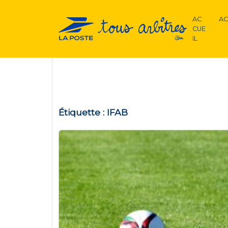
AC
AC
CUE
IL
Étiquette :
IFAB