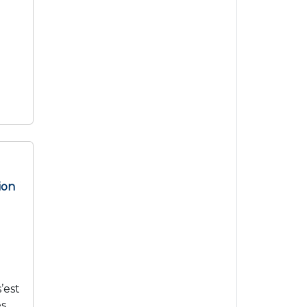
ion
’est
ès