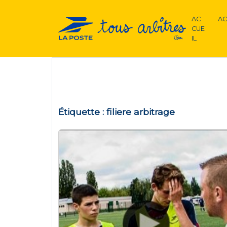
AC
AC
CUE
IL
Étiquette :
filiere arbitrage