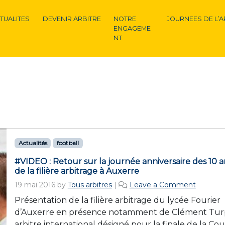
TUALITES
DEVENIR ARBITRE
NOTRE
JOURNEES DE L’A
ENGAGEME
NT
Actualités
football
#VIDEO : Retour sur la journée anniversaire des 10 a
de la filière arbitrage à Auxerre
19 mai 2016
by
Tous arbitres
|
Leave a Comment
Présentation de la filière arbitrage du lycée Fourier
d’Auxerre en présence notamment de Clément Turp
arbitre international désigné pour la finale de la Co