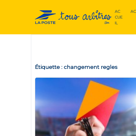
AC
AC
CUE
IL
Étiquette :
changement regles