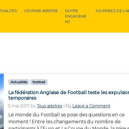
TUALITES
DEVENIR ARBITRE
NOTRE
JOURNEES DE L’A
ENGAGEME
NT
Actualités
football
La fédération Anglaise de Football teste les expulsio
temporaires
5 mai 2017
by
Tous arbitres
|
Leave a Comment
Le monde du Football se pose des questions en ce
moment ! Entre les changements du nombre de
participants à l’Euro et La Coupe du Monde, la mise 