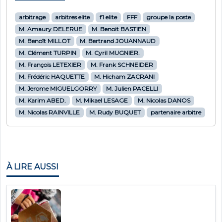
arbitrage
arbitres elite
f1 elite
FFF
groupe la poste
M. Amaury DELERUE
M. Benoit BASTIEN
M. Benoît MILLOT
M. Bertrand JOUANNAUD
M. Clément TURPIN
M. Cyril MUGNIER.
M. François LETEXIER
M. Frank SCHNEIDER
M. Frédéric HAQUETTE
M. Hicham ZACRANI
M. Jerome MIGUELGORRY
M. Julien PACELLI
M. Karim ABED.
M. Mikael LESAGE
M. Nicolas DANOS
M. Nicolas RAINVILLE
M. Rudy BUQUET
partenaire arbitre
À LIRE AUSSI