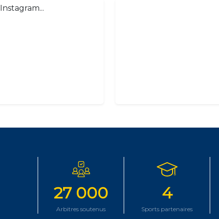
Instagram...
27 000
4
Arbitres soutenus
Sports partenaires