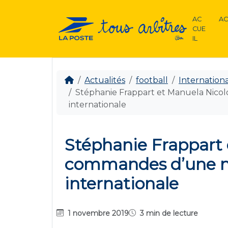
AC
AC
CUE
IL
Actualités
football
Internationa
Stéphanie Frappart et Manuela Nico
internationale
Stéphanie Frappart 
commandes d’une no
internationale
1 novembre 2019
3 min de lecture