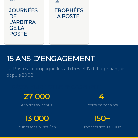
JOURNÉES
TROPHÉES
DE
LA POSTE
L'ARBITRA
GE LA
POSTE
15 ANS D'ENGAGEMENT
La Poste accompagne les arbitres et l'arbitrage français
depuis 2008.
DÉCOUVRIR NOTRE ENGAGEMENT
27 000
4
Arbitres soutenus
Sports partenaires
13 000
150+
Jeunes sensibilisés / an
Trophées depuis 2008