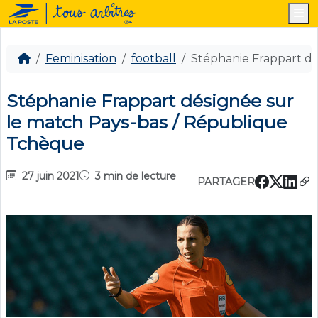
M
Feminisation
football
Stéphanie Frappart d
Stéphanie Frappart désignée sur
le match Pays-bas / République
Tchèque
27 juin 2021
3 min de lecture
PARTAGER