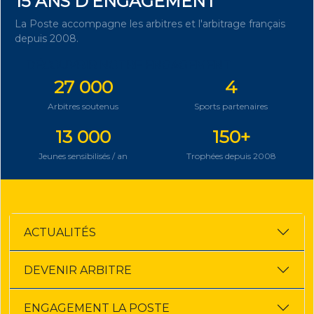
15 ANS D'ENGAGEMENT
La Poste accompagne les arbitres et l'arbitrage français
depuis 2008.
DÉCOUVRIR NOTRE ENGAGEMENT
27 000
4
Arbitres soutenus
Sports partenaires
13 000
150+
Jeunes sensibilisés / an
Trophées depuis 2008
ACTUALITÉS
DEVENIR ARBITRE
ENGAGEMENT LA POSTE