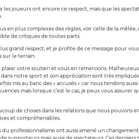
 les joueurs ont encore ce respect, mais que les spectat
.
s en plus complexes des règles, voir celle de la mêlée, e
ible de critiques de toutes parts.
s grand respect, et je profite de ce message pour vous a
sur le terrain.
plaisir votre soutien et vous en remercions. Malheureus
les dans notre sport et son appréciation sont très impliq
fois mis au banc des « accusés » car nous tendons aussi 
quences mais lorsque c’est le cas, je peux vous assurer
aucoup de choses dans les relations que nous pouvons entr
vives et compréhensibles.
s du professionnalisme ont aussi amené un changement n
de supporteurs mais aussi de spectateurs. Ces derniers