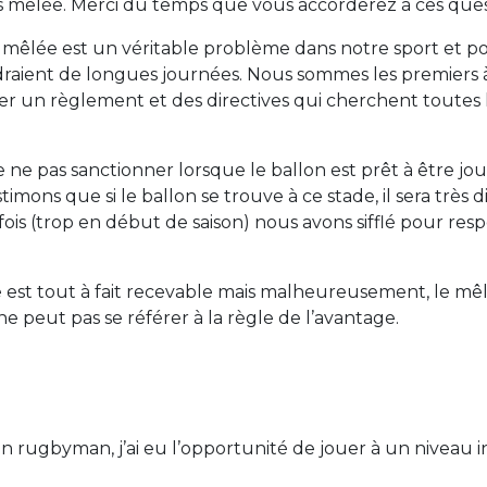
s mêlée. Merci du temps que vous accorderez à ces ques
la mêlée est un véritable problème dans notre sport et po
raient de longues journées. Nous sommes les premiers à
er un règlement et des directives qui cherchent toutes l
 ne pas sanctionner lorsque le ballon est prêt à être jou
ons que si le ballon se trouve à ce stade, il sera très dif
parfois (trop en début de saison) nous avons sifflé pour r
 est tout à fait recevable mais malheureusement, le mê
ne peut pas se référer à la règle de l’avantage.
 rugbyman, j’ai eu l’opportunité de jouer à un niveau int