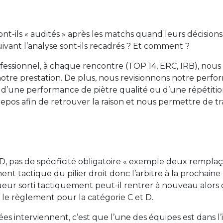
ont-ils « audités » après les matchs quand leurs décision
uivant l’analyse sont-ils recadrés ? Et comment ?
fessionnel, à chaque rencontre (TOP 14, ERC, IRB), nous
 notre prestation. De plus, nous revisionnons notre perf
s d’une performance de piètre qualité ou d’une répétiti
os afin de retrouver la raison et nous permettre de tra
, pas de spécificité obligatoire « exemple deux remplaçan
nt tactique du pilier droit donc l’arbitre à la prochain
oueur sorti tactiquement peut-il rentrer à nouveau alors
le règlement pour la catégorie C et D.
ées interviennent, c’est que l’une des équipes est dans l