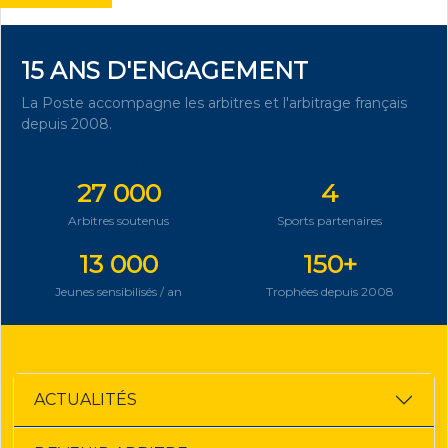
15 ANS D'ENGAGEMENT
La Poste accompagne les arbitres et l'arbitrage français
depuis 2008.
DÉCOUVRIR NOTRE ENGAGEMENT
27 000
4
Arbitres soutenus
Sports partenaires
13 000
150+
Jeunes sensibilisés / an
Trophées depuis 2008
ACTUALITÉS