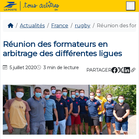
M
Actualités
France
rugby
Réunion des form
Réunion des formateurs en
arbitrage des différentes ligues
5 juillet 2020
3 min de lecture
PARTAGER