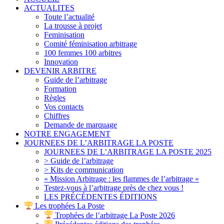
ACTUALITES
Toute l’actualité
La trousse à projet
Feminisation
Comité féminisation arbitrage
100 femmes 100 arbitres
Innovation
DEVENIR ARBITRE
Guide de l’arbitrage
Formation
Règles
Vos contacts
Chiffres
Demande de marquage
NOTRE ENGAGEMENT
JOURNEES DE L’ARBITRAGE LA POSTE
JOURNEES DE L’ARBITRAGE LA POSTE 2025
> Guide de l’arbitrage
> Kits de communication
« Mission Arbitrage : les flammes de l’arbitrage »
Testez-vous à l’arbitrage près de chez vous !
LES PRÉCÉDENTES ÉDITIONS
Les trophées La Poste
Trophées de l’arbitrage La Poste 2026