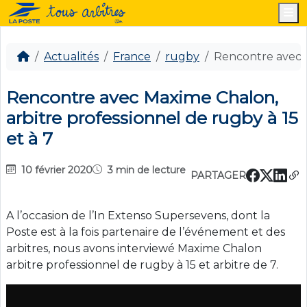
M
Actualités
France
rugby
Rencontre avec M
Rencontre avec Maxime Chalon,
arbitre professionnel de rugby à 15
et à 7
10 février 2020
3 min de lecture
PARTAGER
A l’occasion de l’In Extenso Supersevens, dont la
Poste est à la fois partenaire de l’événement et des
arbitres, nous avons interviewé Maxime Chalon
arbitre professionnel de rugby à 15 et arbitre de 7.