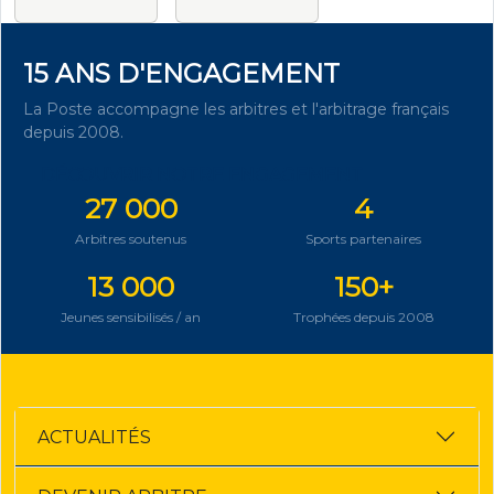
15 ANS D'ENGAGEMENT
La Poste accompagne les arbitres et l'arbitrage français
depuis 2008.
DÉCOUVRIR NOTRE ENGAGEMENT
27 000
4
Arbitres soutenus
Sports partenaires
13 000
150+
Jeunes sensibilisés / an
Trophées depuis 2008
ACTUALITÉS