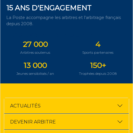
15 ANS D'ENGAGEMENT
La Poste accompagne les arbitres et l'arbitrage français
depuis 2008.
DÉCOUVRIR NOTRE ENGAGEMENT
27 000
4
Arbitres soutenus
Sports partenaires
13 000
150+
Jeunes sensibilisés / an
Trophées depuis 2008
ACTUALITÉS
DEVENIR ARBITRE