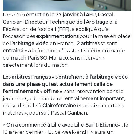
Lors d’un
entretien le 27 janvier à l’AFP,
Pascal
Garibian
,
Directeur Technique de l’Arbitrage
à la
Fédération de football (
FFF
), à expliqué qu’à
l’occasion des
expérimentations
pour la mise en place
de l’
arbitrage vidéo
en France,
2 arbitres
se sont
entraîné
« à la fonction d’assistant vidéo » en marge
du
match Paris SG-Monaco
, sans intervenir
directement lors du match.
Les arbitres Français « s’entraînent à l’arbitrage vidéo
dans une phase qui est actuellement celle de
l’entraînement « offline »
, sans intervention dans le
jeu » et « Ça demande un
entraînement important
,
qui se déroule à
Clairefontaine
et aussi sur certains
matches », poursuit Pascal Garibian.
«
On a commencé à Lille avec Lille-Saint-Etienne
« , le
13 janvier dernier « Et ce week-end il y aura un