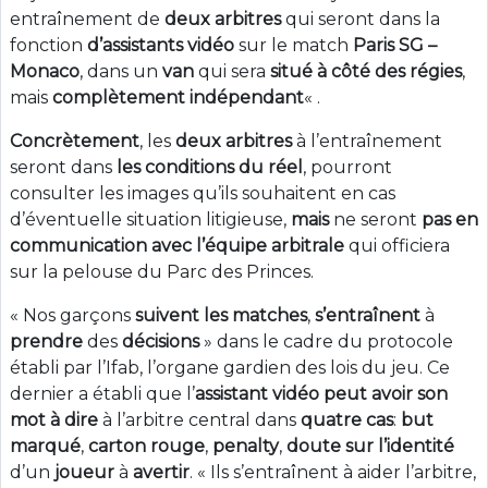
entraînement de
deux arbitres
qui seront dans la
fonction
d’assistants vidéo
sur le match
Paris SG –
Monaco
, dans un
van
qui sera
situé à côté des régies
,
mais
complètement indépendant
« .
Concrètement
, les
deux arbitres
à l’entraînement
seront dans
les conditions du réel
, pourront
consulter les images qu’ils souhaitent en cas
d’éventuelle situation litigieuse,
mais
ne seront
pas en
communication avec l’équipe arbitrale
qui officiera
sur la pelouse du Parc des Princes.
« Nos garçons
suivent les matches
,
s’entraînent
à
prendre
des
décisions
» dans le cadre du protocole
établi par l’Ifab, l’organe gardien des lois du jeu. Ce
dernier a établi que l’
assistant vidéo peut avoir son
mot à dire
à l’arbitre central dans
quatre cas
:
but
marqué
,
carton rouge
,
penalty
,
doute sur l’identité
d’un
joueur
à
avertir
. « Ils s’entraînent à aider l’arbitre,