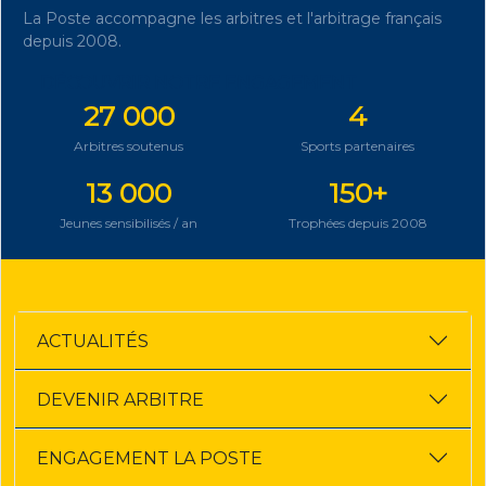
La Poste accompagne les arbitres et l'arbitrage français
depuis 2008.
DÉCOUVRIR NOTRE ENGAGEMENT
27 000
4
Arbitres soutenus
Sports partenaires
13 000
150+
Jeunes sensibilisés / an
Trophées depuis 2008
ACTUALITÉS
DEVENIR ARBITRE
ENGAGEMENT LA POSTE