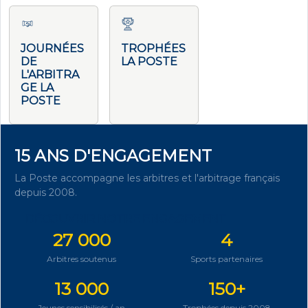
JOURNÉES
TROPHÉES
DE
LA POSTE
L'ARBITRA
GE LA
POSTE
15 ANS D'ENGAGEMENT
La Poste accompagne les arbitres et l'arbitrage français
depuis 2008.
DÉCOUVRIR NOTRE ENGAGEMENT
27 000
4
Arbitres soutenus
Sports partenaires
13 000
150+
Jeunes sensibilisés / an
Trophées depuis 2008