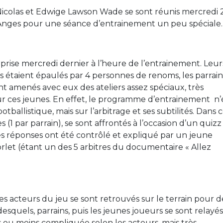
 Nicolas et Edwige Lawson Wade se sont réunis mercredi 
s Anges pour une séance d’entrainement un peu spéciale.
prise mercredi dernier à l’heure de l’entrainement. Leur
ils étaient épaulés par 4 personnes de renoms, les parrai
ont amenés avec eux des ateliers assez spéciaux, très
r ces jeunes. En effet, le programme d’entrainement n’é
otballistique, mais sur l’arbitrage et ses subtilités. Dans 
s (1 par parrain), se sont affrontés à l’occasion d’un quizz
les réponses ont été contrôlé et expliqué par un jeune
let (étant un des 5 arbitres du documentaire « Allez
les acteurs du jeu se sont retrouvés sur le terrain pour d
quels, parrains, puis les jeunes joueurs se sont relayés
s ou moins compliquée selon les acteurs, mais très