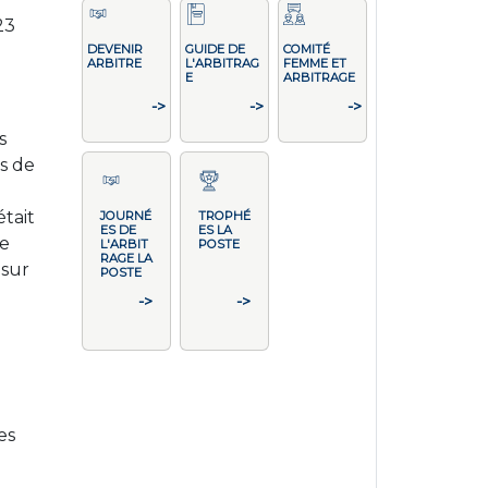
23
DEVENIR
GUIDE DE
COMITÉ
ARBITRE
L'ARBITRAG
FEMME ET
E
ARBITRAGE
->
->
->
s
ns de
tait
JOURNÉ
TROPHÉ
ES DE
ES LA
ce
L'ARBIT
POSTE
RAGE LA
 sur
POSTE
->
->
es