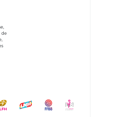
e,
u de
e,
es