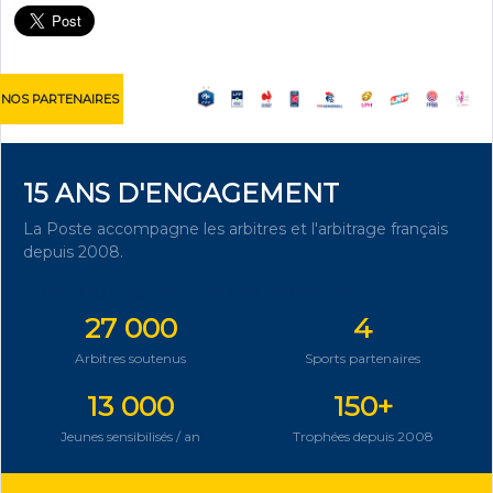
NOS PARTENAIRES
15 ANS D'ENGAGEMENT
La Poste accompagne les arbitres et l'arbitrage français
depuis 2008.
DÉCOUVRIR NOTRE ENGAGEMENT
27 000
4
Arbitres soutenus
Sports partenaires
13 000
150+
Jeunes sensibilisés / an
Trophées depuis 2008