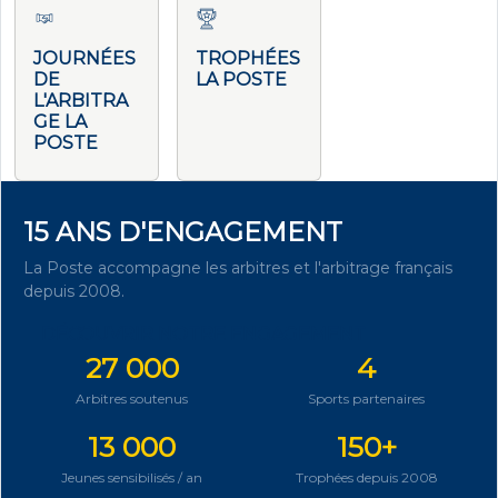
JOURNÉES
TROPHÉES
DE
LA POSTE
L'ARBITRA
GE LA
POSTE
15 ANS D'ENGAGEMENT
La Poste accompagne les arbitres et l'arbitrage français
depuis 2008.
DÉCOUVRIR NOTRE ENGAGEMENT
27 000
4
Arbitres soutenus
Sports partenaires
13 000
150+
Jeunes sensibilisés / an
Trophées depuis 2008