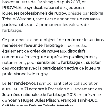
basket au titre de l’arbitrage depuis 2007, et
PROVALE
, le
syndicat national
des
joueurs
et
joueuses
professionnels de rugby
, présidé par
Robins
Tchale-Watchou
, sont fiers d’annoncer
un nouveau
partenariat
visant à promouvoir les valeurs de
l’arbitrage.
Ce partenariat a pour objectif de
renforcer les actions
menées en faveur de l’arbitrage
. Il permettra
également de
créer de nouveaux dispositifs
communs
d’envergure
auprès
des
publics
jeunes
,
notamment, pour
sensibiliser
à
l’arbitrage
et
susciter
des
vocations
avec la
participation
active
de
joueurs
professionnels
de rugby.
Le
1er rendez-vous
symbolisant cette collaboration
aura lieu le
21 octobre
à l’occasion du lancement des
Journées nationales de l’arbitrage 2015
, en présence
de
Yoann Huget
,
Jules Plisson
,
François Trinh-Duc
,