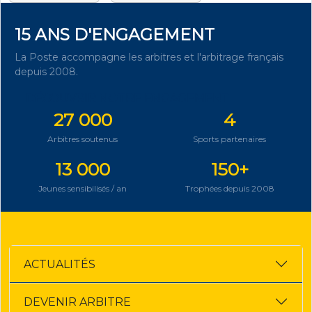
15 ANS D'ENGAGEMENT
La Poste accompagne les arbitres et l'arbitrage français
depuis 2008.
DÉCOUVRIR NOTRE ENGAGEMENT
27 000
4
Arbitres soutenus
Sports partenaires
13 000
150+
Jeunes sensibilisés / an
Trophées depuis 2008
ACTUALITÉS
DEVENIR ARBITRE