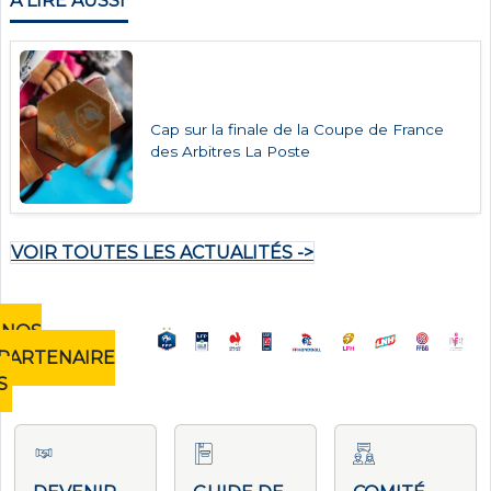
À LIRE AUSSI
Cap sur la finale de la Coupe de France
des Arbitres La Poste
VOIR TOUTES LES ACTUALITÉS ->
NOS
PARTENAIRE
S