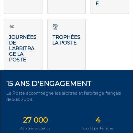
E
JOURNÉES
TROPHÉES
DE
LA POSTE
L'ARBITRA
GE LA
POSTE
15 ANS D'ENGAGEMENT
La Poste accompagne les arbitres et l'arbitrage français
depuis 2008.
DÉCOUVRIR NOTRE ENGAGEMENT
27 000
4
Arbitres soutenus
Sports partenaires