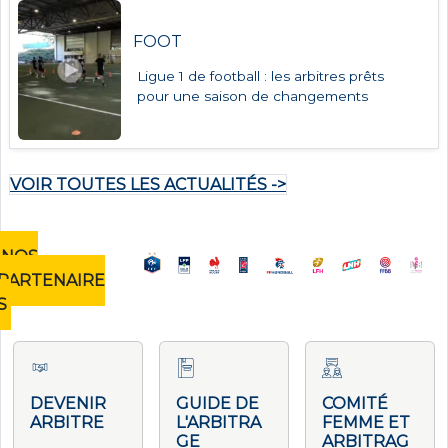
FOOT
Ligue 1 de football : les arbitres prêts
pour une saison de changements
VOIR TOUTES LES ACTUALITÉS ->
NOS
PARTENAIRE
S
DEVENIR
GUIDE DE
COMITÉ
ARBITRE
L'ARBITRA
FEMME ET
GE
ARBITRAG