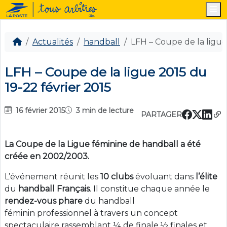
M
Actualités
handball
LFH – Coupe de la ligue
LFH – Coupe de la ligue 2015 du
19-22 février 2015
16 février 2015
3 min de lecture
PARTAGER
La Coupe de la Ligue féminine de handball a été
créée en 2002/2003.
L’événement réunit les
10 clubs
évoluant dans
l’élite
du
handball Français
. Il constitue chaque année le
rendez-vous phare
du handball
féminin professionnel à travers un concept
spectaculaire rassemblant ¼ de finale,½ finales et