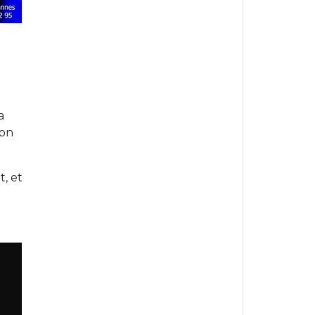
a
ion
, et