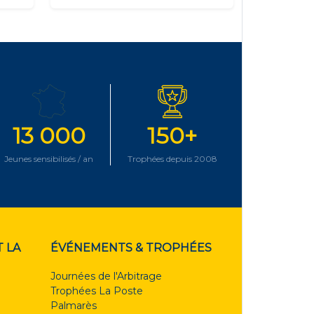
13 000
150+
Jeunes sensibilisés / an
Trophées depuis 2008
 LA
ÉVÉNEMENTS & TROPHÉES
Journées de l'Arbitrage
Trophées La Poste
Palmarès