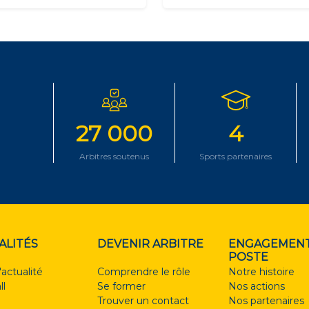
27 000
4
Arbitres soutenus
Sports partenaires
ALITÉS
DEVENIR ARBITRE
ENGAGEMENT
POSTE
'actualité
Comprendre le rôle
Notre histoire
ll
Se former
Nos actions
Trouver un contact
Nos partenaires