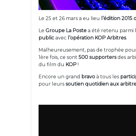
Le 25 et 26 mars a eu lieu
l’édition 20
Le
Groupe La Poste
a été retenu parmi 
public
avec
l’opération KOP Arbitres
.
Malheureusement, pas de trophée pou
1ère fois, ce sont
500 supporters
des arbi
du film du
KOP
!
Encore un grand
bravo
à tous les
partic
pour leurs
soutien quotidien aux arbitr