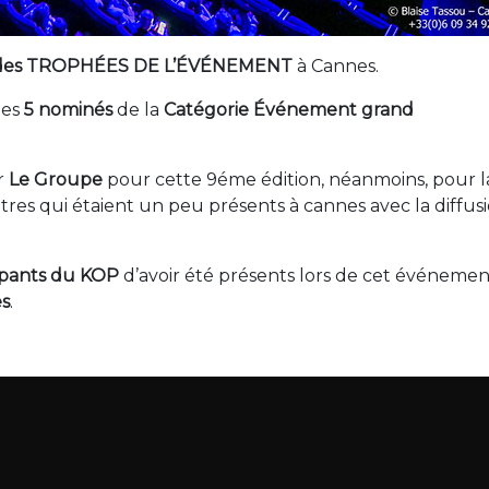
15 des TROPHÉES DE L’ÉVÉNEMENT
à
Cannes.
les
5 nominés
de la
Catégorie
É
vénement grand
r
Le Groupe
pour cette 9éme édition, néanmoins, pour l
tres qui étaient un peu présents à cannes avec la diffus
ipants du KOP
d’avoir été présents lors de cet événement
es
.