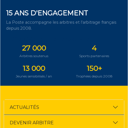
15 ANS D'ENGAGEMENT
La Poste accompagne les arbitres et l'arbitrage français
depuis 2008.
DÉCOUVRIR NOTRE ENGAGEMENT
27 000
4
Arbitres soutenus
Sports partenaires
13 000
150+
Jeunes sensibilisés / an
Trophées depuis 2008
ACTUALITÉS
DEVENIR ARBITRE