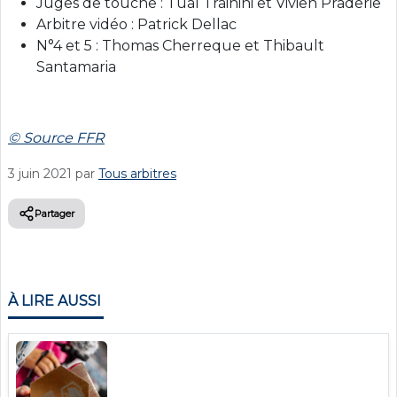
Juges de touche : Tual Trainini et Vivien Praderie
Arbitre vidéo : Patrick Dellac
N°4 et 5 : Thomas Cherreque et Thibault
Santamaria
© Source FFR
3 juin 2021
par
Tous arbitres
Partager
À LIRE AUSSI