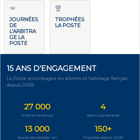
JOURNÉES
TROPHÉES
DE
LA POSTE
L'ARBITRA
GE LA
POSTE
15 ANS D'ENGAGEMENT
La Poste accompagne les arbitres et l'arbitrage français
depuis 2008.
DÉCOUVRIR NOTRE ENGAGEMENT
27 000
4
Arbitres soutenus
Sports partenaires
13 000
150+
Jeunes sensibilisés / an
Trophées depuis 2008