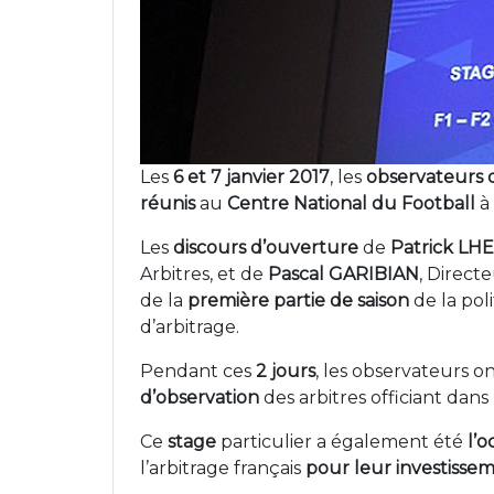
Les
6 et 7 janvier 2017
, les
observateurs d
réunis
au
Centre National du Football
à
Les
discours d’ouverture
de
Patrick LH
Arbitres, et de
Pascal GARIBIAN
, Direct
de la
première partie de saison
de la pol
d’arbitrage.
Pendant ces
2 jours
, les observateurs o
d’observation
des arbitres officiant dan
Ce
stage
particulier a également été
l’o
l’arbitrage français
pour leur investisse