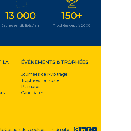
13 000
150+
Jeunes sensibilisés / an
Trophées depuis 2008
 LA
ÉVÉNEMENTS & TROPHÉES
Journées de l'Arbitrage
Trophées La Poste
Palmarès
rs
Candidater
ité
Gestion des cookies
Plan du site