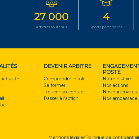
27 000
4
Arbitres soutenus
Sports partenaires
ALITÉS
DEVENIR ARBITRE
ENGAGEMENT
POSTE
'actualité
Comprendre le rôle
Notre histoire
ll
Se former
Nos actions
Trouver un contact
Nos partenaires
ll
Passer à l'action
Nos ambassadeu
ball
Mentions légales
Politique de confidential