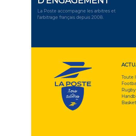
D'ENGAGEMENT
La Poste accompagne les arbitres et
l'arbitrage français depuis 2008.
DÉCOUVRIR NOTRE
ENGAGEMENT
ACTU
Toute l
Footba
Rugby
Handba
Basket