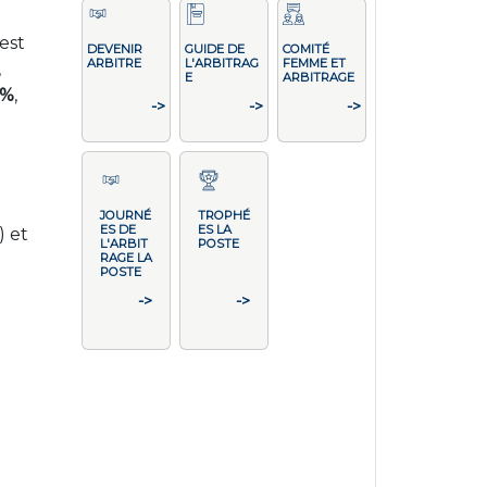
 est
DEVENIR
GUIDE DE
COMITÉ
ARBITRE
L'ARBITRAG
FEMME ET
,
E
ARBITRAGE
1%
,
->
->
->
JOURNÉ
TROPHÉ
ES DE
ES LA
) et
L'ARBIT
POSTE
RAGE LA
POSTE
->
->