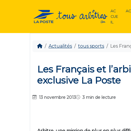
AC
AC
CUE
IL
Actualités
tous sports
Les Franç
Les Français et l’arb
exclusive La Poste
13 novembre 2013
3 min de lecture
Arbitre, une mission de plus en plus diffi