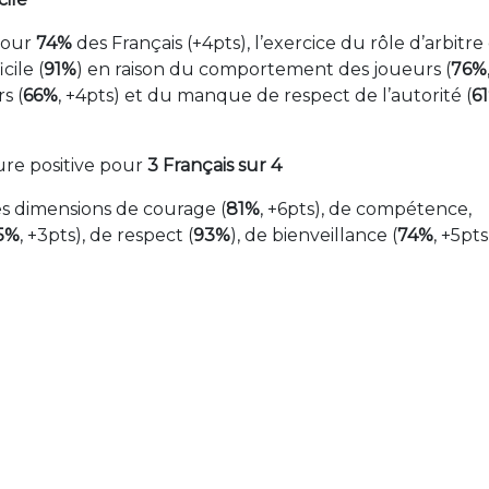
 pour
74%
des Français (+4pts), l’exercice du rôle d’arbitre
ile (
91%
) en raison du comportement des joueurs (
76%
s (
66%
, +4pts) et du manque de respect de l’autorité (
6
ure positive pour
3 Français
sur 4
es dimensions de courage (
81%
, +6pts), de compétence,
5%
, +3pts), de respect (
93%
), de bienveillance (
74%
, +5pts