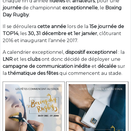
chaque fin d’année
fidèles
et
amateurs
, pour une
journée
de championnat
exceptionnelle
, le
Boxing
Day Rugby
.
Il se déroulera
cette année
lors de la
15e journée de
TOP14
, les
30, 31 décembre
et 1er janvier
, clôturant
2016 et inaugurant l’année 2017.
A calendrier exceptionnel,
dispositif exceptionnel
: la
LNR
et les
clubs
ont donc décidé de déployer une
campagne de communication inédite
et
décalée
sur
la
thématique des fêtes
qui commencent au stade.