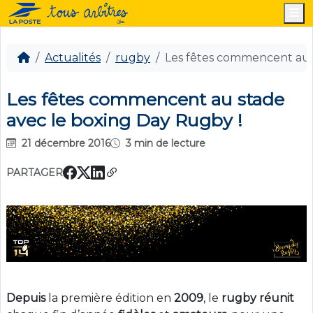
M
Actualités
rugby
Les fêtes commencent au 
Les fêtes commencent au stade
avec le boxing Day Rugby !
21 décembre 2016
3 min de lecture
PARTAGER
Depuis
la première édition en
2009
, le
rugby
réunit