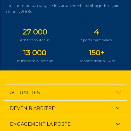
La Poste accompagne les arbitres et l'arbitrage français
depuis 2008.
DÉCOUVRIR NOTRE ENGAGEMENT
27 000
4
Arbitres soutenus
Sports partenaires
13 000
150+
Jeunes sensibilisés / an
Trophées depuis 2008
ACTUALITÉS
DEVENIR ARBITRE
ENGAGEMENT LA POSTE