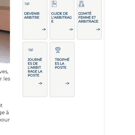
DEVENIR
GUIDE DE
COMITÉ
ARBITRE
L'ARBITRAG
FEMME ET
E
ARBITRAGE
->
->
->
JOURNÉ
TROPHÉ
ES DE
ES LA
L'ARBIT
POSTE
ves,
RAGE LA
POSTE
r les
->
->
nt
ge à
 pour