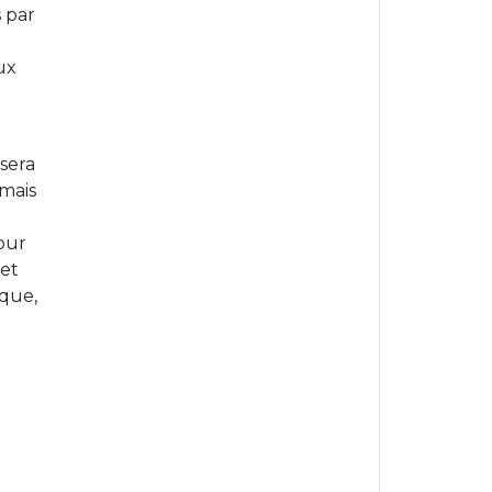
 par
ux
 sera
 mais
pour
 et
sque,