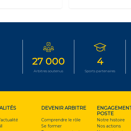
27 000
4
Arbitres soutenus
Sports partenaires
ALITÉS
DEVENIR ARBITRE
ENGAGEMENT
POSTE
'actualité
Comprendre le rôle
Notre histoire
ll
Se former
Nos actions