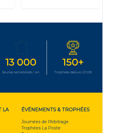
13 000
150+
Jeunes sensibilisés / an
Trophées depuis 2008
 LA
ÉVÉNEMENTS & TROPHÉES
Journées de l'Arbitrage
Trophées La Poste