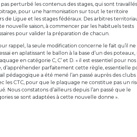
as perturbé les contenus des stages, qui sont travaillés
bitrage, pour une harmonisation sur tout le territoire
s de Ligue et les stages fédéraux. Des arbitres territoria
te nouvelle saison, à commencer par les habituels tests
saires pour valider la préparation de chacun.
r rappel, la seule modification concerne le fait qu’il ne
sai en aplatissant le ballon à la base d’un des poteaux,
quage en catégorie C, C’ et D. « il est essentiel pour nos
té, d’appréhender parfaitement cette règle, essentielle 
vail pédagogique a été mené l’an passé auprès des clubs
c les CTC, pour que le plaquage ne constitue pas un ri
é. Nous constatons d’ailleurs depuis l’an passé que le
ories se sont adaptées à cette nouvelle donne ».