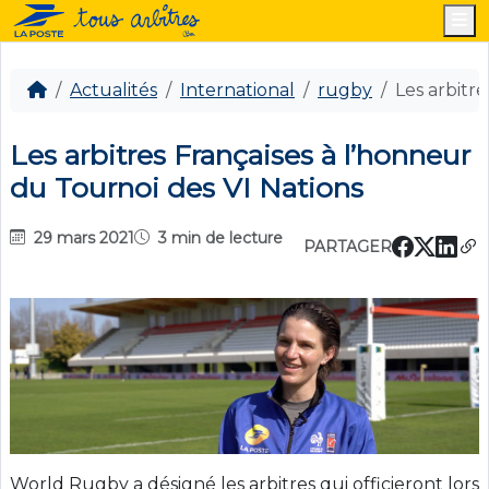
M
Actualités
International
rugby
Les arbitr
Les arbitres Françaises à l’honneur
du Tournoi des VI Nations
29 mars 2021
3 min de lecture
PARTAGER
World Rugby a désigné les arbitres qui officieront lors