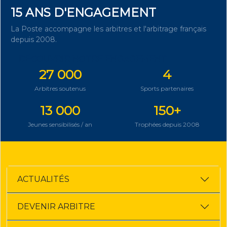
15 ANS D'ENGAGEMENT
La Poste accompagne les arbitres et l'arbitrage français
depuis 2008.
DÉCOUVRIR NOTRE ENGAGEMENT
27 000
4
Arbitres soutenus
Sports partenaires
13 000
150+
Jeunes sensibilisés / an
Trophées depuis 2008
ACTUALITÉS
DEVENIR ARBITRE