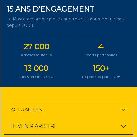
15 ANS D'ENGAGEMENT
La Poste accompagne les arbitres et l'arbitrage français
depuis 2008.
DÉCOUVRIR NOTRE ENGAGEMENT
27 000
4
Arbitres soutenus
Sports partenaires
13 000
150+
Jeunes sensibilisés / an
Trophées depuis 2008
ACTUALITÉS
DEVENIR ARBITRE