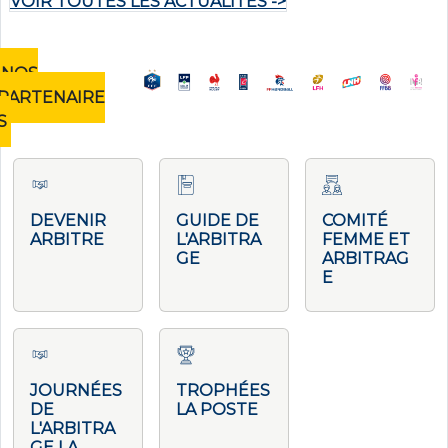
VOIR TOUTES LES ACTUALITÉS ->
NOS
PARTENAIRE
S
DEVENIR
GUIDE DE
COMITÉ
ARBITRE
L'ARBITRA
FEMME ET
GE
ARBITRAG
E
JOURNÉES
TROPHÉES
DE
LA POSTE
L'ARBITRA
GE LA