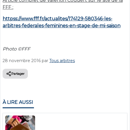
Article complet de Valentin Coudert sur le site de la
FFF :
httpss://www.fff.fr/actualites/174129-580346-les-
arbitres-federales-feminines-en-stage-de-mi-saison
Photo ©FFF
28 novembre 2016
par
Tous arbitres
Partager
À LIRE AUSSI