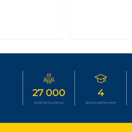
27 000
4
Arbitres soutenus
Sports partenaires