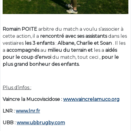
Romain POITE
arbitre du match a voulu s’associer à
cette action, il a
rencontré
avec ses assistants
dans les
vestiaires
les 3 enfants
:
Albane, Charlie et Soan
. Il les
a
accompagnés
au
milieu du terrain
et
les a
aidés
pour le coup d’envoi
du match, tout ceci ,
pour le
plus grand bonheur des enfants.
Plus d’infos :
Vaincre la Mucoviscidose :
www.vaincrelamuco.org
LNR :
www.lnr.fr
UBB :
www.ubbrugby.com