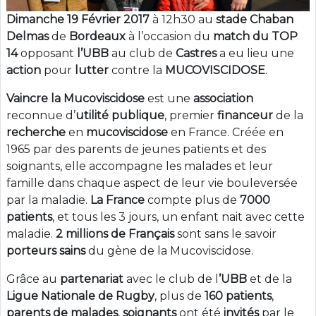
Dimanche
19 Février 2017
à 12h30 au
stade Chaban
Delmas
de
Bordeaux
à l’occasion du
match du TOP
14
opposant
l’UBB
au club de
Castres
a eu lieu une
action
pour
lutter
contre la
MUCOVISCIDOSE
.
Vaincre la Mucoviscidose
est une
association
reconnue d’
utilité publique
, premier
financeur
de la
recherche
en
mucoviscidose
en France. Créée en
1965 par des parents de jeunes patients et des
soignants, elle accompagne les malades et leur
famille dans chaque aspect de leur vie bouleversée
par la maladie.
La France
compte plus de
7000
patients
, et tous les 3 jours, un enfant nait avec cette
maladie.
2 millions de Français
sont sans le savoir
porteurs sains
du gène de la Mucoviscidose.
Grâce au
partenariat
avec le club de l
’UBB
et de la
Ligue Nationale de Rugby
, plus de
160 patients
,
parents de malades
,
soignants
ont été
invités
par le