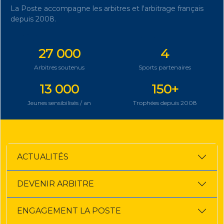
La Poste accompagne les arbitres et l'arbitrage français
depuis 2008.
DÉCOUVRIR NOTRE ENGAGEMENT
27 000
4
Arbitres soutenus
Sports partenaires
13 000
150+
Jeunes sensibilisés / an
Trophées depuis 2008
ACTUALITÉS
DEVENIR ARBITRE
ENGAGEMENT LA POSTE