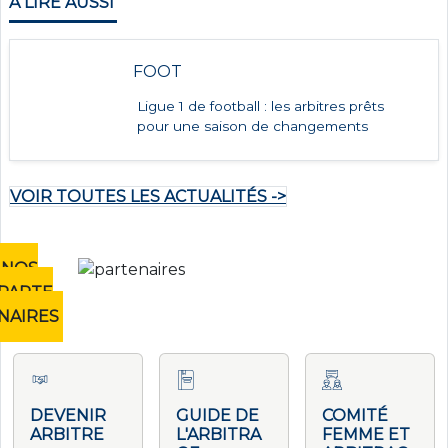
À LIRE AUSSI
FOOT
Ligue 1 de football : les arbitres prêts
pour une saison de changements
VOIR TOUTES LES ACTUALITÉS ->
NOS
PARTE
NAIRES
DEVENIR
GUIDE DE
COMITÉ
ARBITRE
L'ARBITRA
FEMME ET