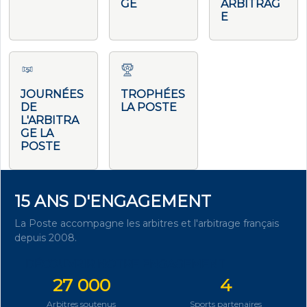
GE
ARBITRAG
E
JOURNÉES
TROPHÉES
DE
LA POSTE
L'ARBITRA
GE LA
POSTE
15 ANS D'ENGAGEMENT
La Poste accompagne les arbitres et l'arbitrage français
depuis 2008.
DÉCOUVRIR NOTRE ENGAGEMENT
27 000
4
Arbitres soutenus
Sports partenaires