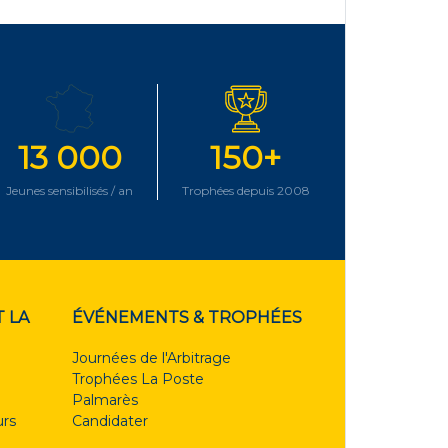
13 000
150+
Jeunes sensibilisés / an
Trophées depuis 2008
 LA
ÉVÉNEMENTS & TROPHÉES
Journées de l'Arbitrage
Trophées La Poste
Palmarès
rs
Candidater