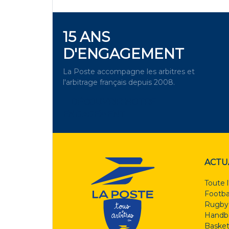
15 ANS
D'ENGAGEMENT
La Poste accompagne les arbitres et
l'arbitrage français depuis 2008.
DÉCOUVRIR NOTRE
ENGAGEMENT
ACTU
Toute l
Footba
Rugby
Handba
Basket