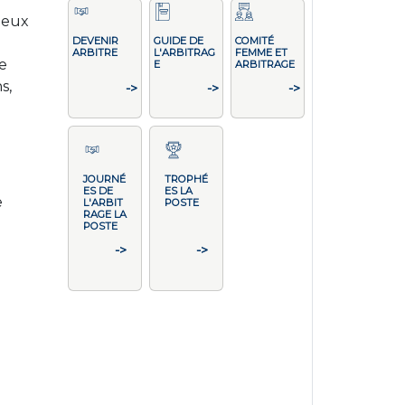
deux
DEVENIR
GUIDE DE
COMITÉ
ARBITRE
L'ARBITRAG
FEMME ET
le
E
ARBITRAGE
s,
->
->
->
JOURNÉ
TROPHÉ
ES DE
ES LA
e
L'ARBIT
POSTE
RAGE LA
POSTE
->
->