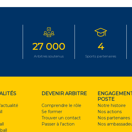
27 000
4
Arbitres soutenus
Sports partenaires
ALITÉS
DEVENIR ARBITRE
ENGAGEMENT
POSTE
'actualité
Comprendre le rôle
Notre histoire
ll
Se former
Nos actions
Trouver un contact
Nos partenaires
ll
Passer à l'action
Nos ambassadeu
ball