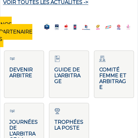
VOIR TOUTES LES ACTUALITÉS ->
NOS
PARTENAIRE
S
DEVENIR
GUIDE DE
COMITÉ
ARBITRE
L'ARBITRA
FEMME ET
GE
ARBITRAG
E
JOURNÉES
TROPHÉES
DE
LA POSTE
L'ARBITRA