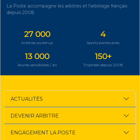
La Poste accompagne les arbitres et l'arbitrage français
depuis 2008.
DÉCOUVRIR NOTRE ENGAGEMENT
27 000
4
Arbitres soutenus
Sports partenaires
13 000
150+
Jeunes sensibilisés / an
Trophées depuis 2008
ACTUALITÉS
DEVENIR ARBITRE
ENGAGEMENT LA POSTE