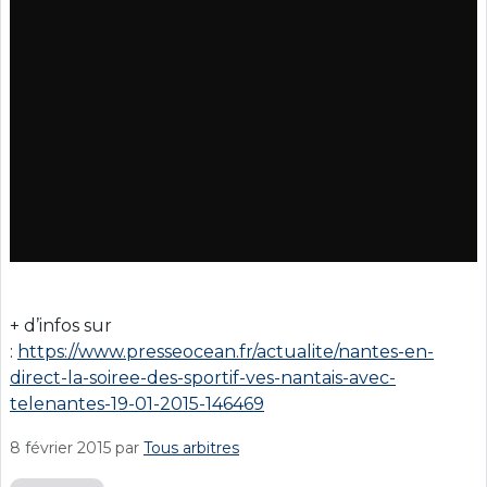
+ d’infos sur
:
https://www.presseocean.fr/actualite/nantes-en-
direct-la-soiree-des-sportif-ves-nantais-avec-
telenantes-19-01-2015-146469
8 février 2015
par
Tous arbitres