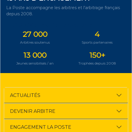
La Poste accompagne les arbitres et l'arbitrage français
depuis 2008.
DÉCOUVRIR NOTRE ENGAGEMENT
27 000
4
Arbitres soutenus
Sports partenaires
13 000
150+
Jeunes sensibilisés / an
Trophées depuis 2008
ACTUALITÉS
DEVENIR ARBITRE
ENGAGEMENT LA POSTE