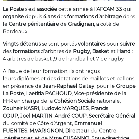
La Poste
s’est
associée
cette année à l’
AFCAM 33
qui
organise
depuis
4 ans
des
formations
d’arbitrage
dans
le
Centre
pénitentiaire
de
Gradignan
, a coté de
Bordeaux.
Vingts détenus
se sont portés
volontaires
pour
suivre
des
formations
d’arbitres de
Rugby
,
Basket
et
Hand
:
4 arbitres de basket ,9 de handball et 7 de rugby.
A l’issue de leur formation, ils ont reçus
leurs diplômes et des dotations de maillots et ballons
en présence de
Jean-Raphaël Gaitey
, pour le
Groupe
La Poste
,
Laetitia PACHOUD
,
Vice-présidente de la
FFR
en charge de la
Cohésion Sociale
nationale,
Zouheir KASRI
,
Ludovic MARQUES
,
Francis
COUP
,
Joël MARTIN
,
André COUP
,
Secrétaire
Général
du comité de Côte d’Argent,
Emmanuel
FUENTES
,
M.VARIGNON
,
Directeur
du
Centre
pénitencier
, et de
Mme CUSANNO
, S
ous-directrice
.