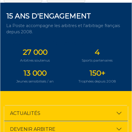
15 ANS D'ENGAGEMENT
La Poste accompagne les arbitres et l'arbitrage français
depuis 2008.
DÉCOUVRIR NOTRE ENGAGEMENT
27 000
4
Arbitres soutenus
Sports partenaires
13 000
150+
Jeunes sensibilisés / an
Trophées depuis 2008
ACTUALITÉS
DEVENIR ARBITRE